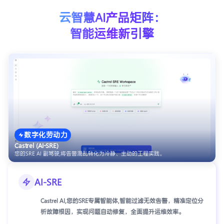
云
智
慧
A
I
产
品
矩
阵
：
智
能
运
维
新
引
擎
数字化劳动力
Castrel (AI-SRE)
您的SRE AI 副驾驶,将告警混乱转化为冷静、主动的工程实践。
AI-SRE
Castrel AI,您的SRE专属智能体,智能过滤无效告警，精准定位分
析故障根因，实现问题自动修复，全面提升运维效率。