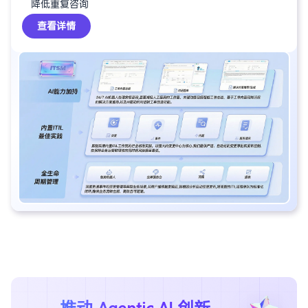
降低重复咨询
查看详情
推
动
A
g
e
n
t
i
c
A
I
创
新