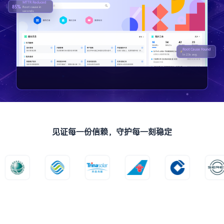
MTTR Reduced
85%
Root cause in
seconds
Root Cause Found
⚡
In 2.3s avg.
见
证
每
一
份
信
赖
，
守
护
每
一
刻
稳
定