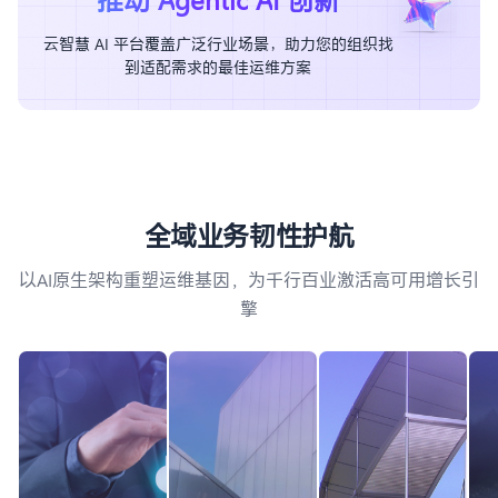
云智慧 AI 平台覆盖广泛行业场景，助力您的组织找
到适配需求的最佳运维方案
全
域
业
务
韧
性
护
航
以AI原生架构重塑运维基因，为千行百业激活高可用增长引
擎