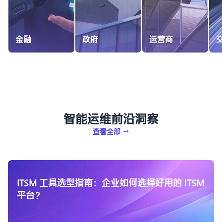
政府
运营商
交通
智
能
运
维
前
沿
洞
察
查看全部
→
ITSM 工具选型指南：企业如何选择好用的 ITSM
平台？