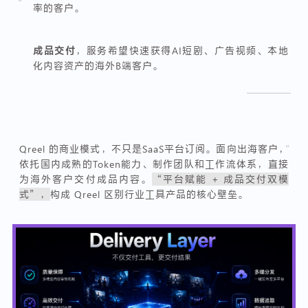
“
率的客户。
成品交付
，服务希望快速获得AI短剧、广告视频、本地
化内容资产的海外B端客户。
Qreel 的商业模式，不只是SaaS平台订阅。面向出海客户，
”
依托国内成熟的Token能力、制作团队和工作流体系，直接
为海外客户交付成品内容。
“平台赋能 + 成品交付双模
式”，
构成 Qreel 区别行业工具产品的核心壁垒。