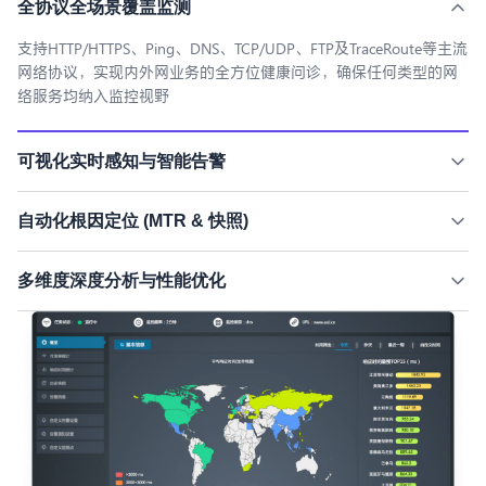
全协议全场景覆盖监测
支持HTTP/HTTPS、Ping、DNS、TCP/UDP、FTP及TraceRoute等主流
网络协议，实现内外网业务的全方位健康问诊，确保任何类型的网
络服务均纳入监控视野
可视化实时感知与智能告警
通过可视地图实时展现全球各监测点的响应时间与可用率，结合连
自动化根因定位 (MTR & 快照)
续告警、重复告警及自定义阈值策略，在故障发生第一时间通过多
通道通知用户，变被动救火为主动防御
遇网络超时或连接失败时自动生成MTR（路由追踪）报告，并记录
多维度深度分析与性能优化
全过程历史快照；直观还原故障发生时的网络链路与节点状况，快
速区分是运营商问题、链路拥堵还是服务器故障
提供按地区、运营商、省份等多维度的横向对比报告，深入分析站
点间差异及历史趋势；不仅用于排查故障，更助力用户识别性能瓶
颈，持续优化用户体验