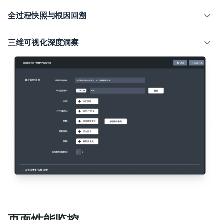
全面覆盖各类接口调用格式与验证方式，支持脚本一键导入。独创
全过程快照与根因回溯
“动态变量提取+断言验证”双效联动机制，不仅能检测接口是否可
达，更能深度校验返回数据的业务逻辑正确性，杜绝“假成功”误
实时记录每一次调用的请求头、响应体及断言详情，生成完整的历
报
三维可视化深度洞察
史快照。当多步事务中某环节失败时，可快速回溯至具体步骤，直
观查看当时的网络状况与数据交互，极大缩短排查时间
从“可用性、正确性、响应时间”三大核心维度构建可视化报表。
通过折线图、热力图等多维图表，清晰展示接口健康趋势与性能瓶
颈，助力团队精准优化服务体验
页面性能监控