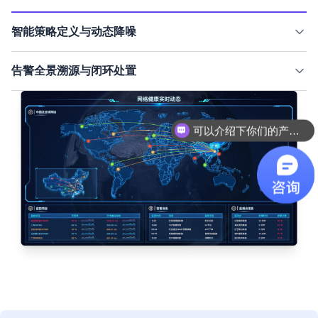
智能策略定义与动态降噪
提供高度灵活的告警规则定义与分级管理机制。支持设置防抖动、
告警全景溯源与闭环处置
依赖抑制及升级策略，自动过滤无效噪音与重复告警。通过智能算
法将海量原始事件聚合为有意义的告警事件，大幅降低运维人员的
内置完整的告警生命周期管理，涵盖事件聚合、状态追踪、处理记
精神负荷，提升告警准确率
可以介绍下你们的产品么？
录及根因溯源。自动生成多维度的告警分析报告，帮助团队复盘故
障趋势、优化监控策略，实现从"被动救火"到"主动治理"的运维闭环
如何咨询运维产品需求？