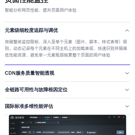
智能分析网页性能，提升页面用户体验
元素级细粒度追踪与调优
突破整体监控限制，深入至单个元素（图片、脚本、样式表等）级
别。动态记录每个元素在不同主机上的加载表现，快速识别并隔离
低性能资源，避免单一元素瓶颈拖累整个页面的用户体验
CDN服务质量智能透视
智能识别并区分不同CDN厂商及源站主机，从地域、运营商、具体
全链路可用性与故障根因定位
元素等多维度对比分析性能差异。帮助用户清晰掌握各服务商的可
靠性，为灵活调整资源分布策略、选择最优CDN组合提供数据支撑
实时监控页面及资源的可用性，结合时间轴自动排查故障原因。当
国际标准多维性能评估
发现性能下降或不可用时，自动关联当时的元素加载状态与主机表
现，逐层钻取数据，快速锁定是网络波动、源站故障还是特定资源
采用Google、Facebook等国际通用的评分机制，从图片压缩、CDN
异常，实现秒级根因定位
利用率、首字节时间、缓存策略及连接保持等5大核心维度进行智能
打分。不仅给出性能分数，更直接提供具体的优化建议，帮助网站