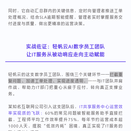
同时，它自动汇总群内的关键信息，定时向管理者推送工单
处理概况，结合SLA逾期智能提醒，管理者实时掌握服务交
付进度与质量，做出更精准的运营决策。
实战佐证：轻帆云AI数字员工团队
让IT服务从被动响应走向主动赋能
轻帆云的这支数字员工团队，围绕三个关键环节——
拦截重
复问题、加速工单处理、实现进度透明，
——
与
IT团队并肩
作战，帮助力IT部门把重心从疲于应付，转向真正支撑业
务。
某知名互联网公司引入这支团队后，
IT共享服务中心运营效
率实现质的飞跃：
60%的常见问题被智能服务助手直接拦
截，工程师平均工作效率提升75%，每年节约运营成本超
1000人天，摆脱“低效内耗”困境，真正实现了IT服务的