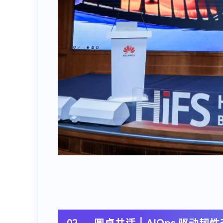
02
圆桌共话｜AIOps 驱动